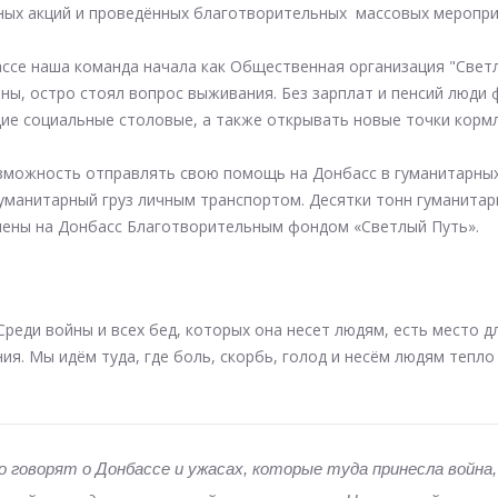
ьных акций и проведённых благотворительных массовых меропри
се наша команда начала как Общественная организация "Светлы
ны, остро стоял вопрос выживания. Без зарплат и пенсий люди 
ие социальные столовые, а также открывать новые точки корм
озможность отправлять свою помощь на Донбасс в гуманитарных
уманитарный груз личным транспортом.
Десятки тонн гуманитар
ены на Донбасс Благотворительным фондом «Светлый Путь».
Среди войны и всех бед, которых она несет людям, есть место д
ия. Мы идём туда, где боль, скорбь, голод и несём людям тепло
ко говорят о Донбассе и ужасах, которые туда принесла война