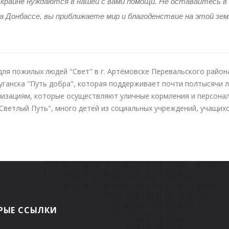
 крайне нуждаются в нашей с вами помощи. Не оставайтесь 
 на Донбассе, вы приближаете мир и благоденствие на этой з
ля пожилых людей "Свет" в г. Артёмовске Перевальского район
ганска "Путь добра", которая поддерживает почти полтысячи 
зациям, которые осуществляют уличные кормления и персонал
ветлый Путь", много детей из социальных учреждений, учащихся
РЫЕ ССЫЛКИ